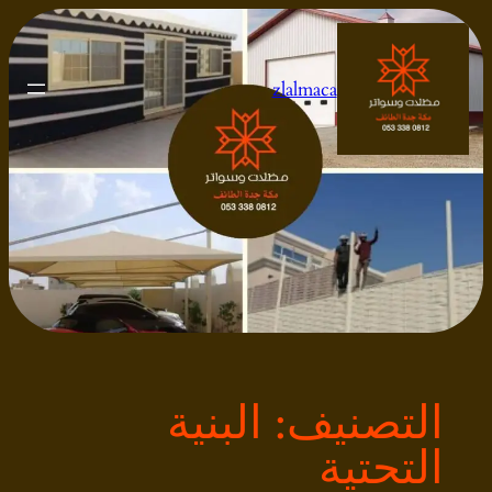
تخطى
إلى
المحتوى
zlalmaca
التصنيف:
البنية
التحتية