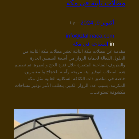
مظلات ثابتة في مكة
أكتوبر 9, 2024
—
by
info@zlalmaca.com
in
السياحة في مكة
مقدمة عن مظلات مكة الثابتة تعتبر مظلات مكة الثابتة من
الحلول الفعالة لحماية الزوار من أشعة الشمس الحارة
والظروف المناخية المتغيرة خلال فترة الحج والعمرة. تم تصميم
هذه المظلات لتوفير بيئة مريحة وآمنة للحجاج والمعتمرين،
خاصة في مناطق ذات الكثافة السكانية العالية مثل مكة
المكرمة. بسبب عدد الزوار الكبير، يتطلب الأمر توفير مساحات
مكشوفة تستوعب…