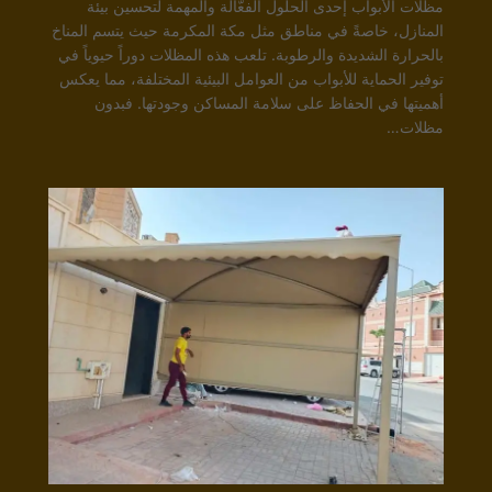
مظلات الأبواب إحدى الحلول الفعّالة والمهمة لتحسين بيئة
المنازل، خاصةً في مناطق مثل مكة المكرمة حيث يتسم المناخ
بالحرارة الشديدة والرطوبة. تلعب هذه المظلات دوراً حيوياً في
توفير الحماية للأبواب من العوامل البيئية المختلفة، مما يعكس
أهميتها في الحفاظ على سلامة المساكن وجودتها. فبدون
مظلات…