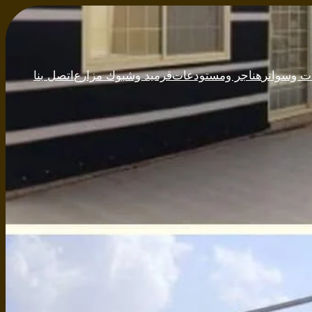
ت وسواتر
هناجر ومستودعات
قرميد وشبوك مزارع
اتصل بنا