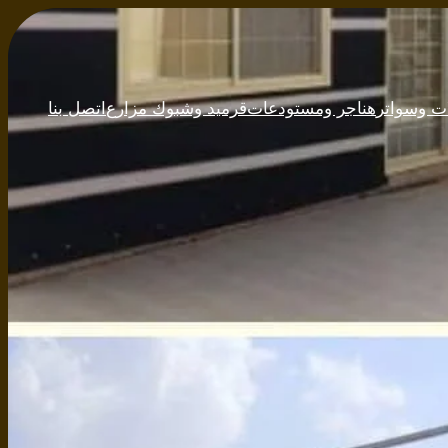
ت وسواتر
هناجر ومستودعات
قرميد وشبوك مزارع
اتصل بنا