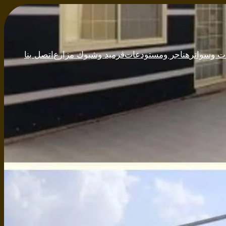
ت وسواتر
هناجر ومستودعات
قرميد وشبوك مزارع
اتصل بنا